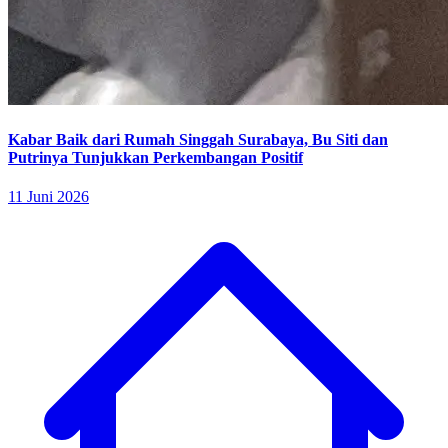
Kabar Baik dari Rumah Singgah Surabaya, Bu Siti dan
Putrinya Tunjukkan Perkembangan Positif
11 Juni 2026