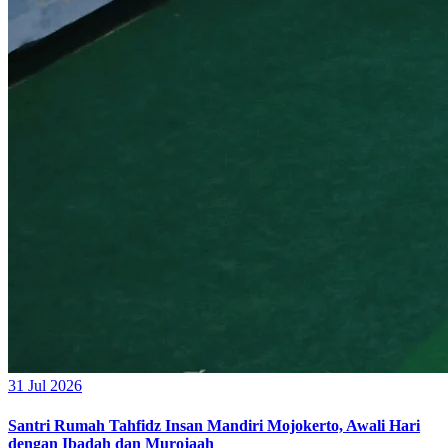
31 Jul 2026
Santri Rumah Tahfidz Insan Mandiri Mojokerto, Awali Hari
dengan Ibadah dan Murojaah