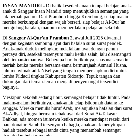
INSAN MANDIRI -
Di balik kesederhanaan tempat belajar, anak-
anak di Sanggar Insan Mandiri tetap menunjukkan semangat yang
tak pernah padam. Dari Prambon hingga Krembung, setiap malam
mereka berkumpul dengan wajah berseri, siap belajar Al-Qur’an,
mengulang hafalan, maupun memperdalam pelajaran sekolah.
Di
Sanggar Al-Qur’an Prambon 2
, awal Juli 2025 diwarnai
dengan kegiatan sambung ayat dari hafalan surat-surat pendek.
Anak-anak duduk melingkar, melafalkan ayat dengan penuh
percaya diri, sesekali tersenyum malu ketika salah, lalu disemangati
oleh teman-temannya. Beberapa hari berikutnya, suasana semakin
meriah ketika mereka bersama-sama bermurajaah Asmaul Husna,
lalu menyimak adik Nisel yang tengah mempersiapkan diri untuk
lomba Pildacil tingkat Kabupaten Sidoarjo. Tepuk tangan dan
dukungan dari teman-teman menjadi penyemangat tersendiri
baginya.
Meskipun sekolah sedang libur, semangat belajar tidak luntur. Pada
malam-malam berikutnya, anak-anak tetap istiqomah datang ke
sanggar. Mereka menulis huruf Arab, melanjutkan hafalan dari surat
Al-Adiyat, hingga bermain tebak ayat dari Surat At-Takasur.
Bahkan, ada momen istimewa ketika mereka mendapat rezeki dari
para donatur. Sambil tersenyum bahagia, anak-anak menyimpan
hadiah tersebut sebagai tanda cinta yang menambah semangat
ibadah dan belajar mereka.