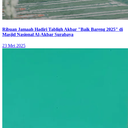
Ribuan Jamaah Hadiri Tabligh Akbar "Baik Bareng 2025" di
Masjid Nasional Al-Akbar Surabaya
23 Mei 2025