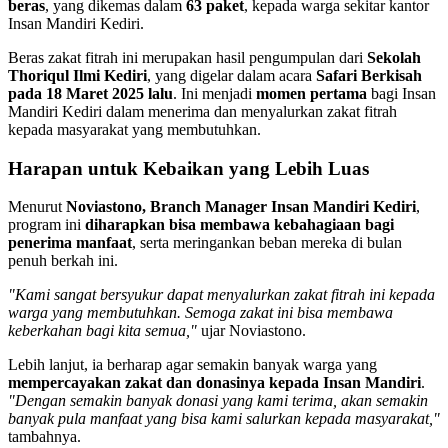
beras
, yang dikemas dalam
63 paket
, kepada warga sekitar kantor
Insan Mandiri Kediri.
Beras zakat fitrah ini merupakan hasil pengumpulan dari
Sekolah
Thoriqul Ilmi Kediri
, yang digelar dalam acara
Safari Berkisah
pada 18 Maret 2025 lalu
. Ini menjadi
momen pertama
bagi Insan
Mandiri Kediri dalam menerima dan menyalurkan zakat fitrah
kepada masyarakat yang membutuhkan.
Harapan untuk Kebaikan yang Lebih Luas
Menurut
Noviastono, Branch Manager Insan Mandiri Kediri
,
program ini
diharapkan bisa membawa kebahagiaan bagi
penerima manfaat
, serta meringankan beban mereka di bulan
penuh berkah ini.
"Kami sangat bersyukur dapat menyalurkan zakat fitrah ini kepada
warga yang membutuhkan. Semoga zakat ini bisa membawa
keberkahan bagi kita semua,"
ujar Noviastono.
Lebih lanjut, ia berharap agar semakin banyak warga yang
mempercayakan zakat dan donasinya kepada Insan Mandiri
.
"Dengan semakin banyak donasi yang kami terima, akan semakin
banyak pula manfaat yang bisa kami salurkan kepada masyarakat,"
tambahnya.