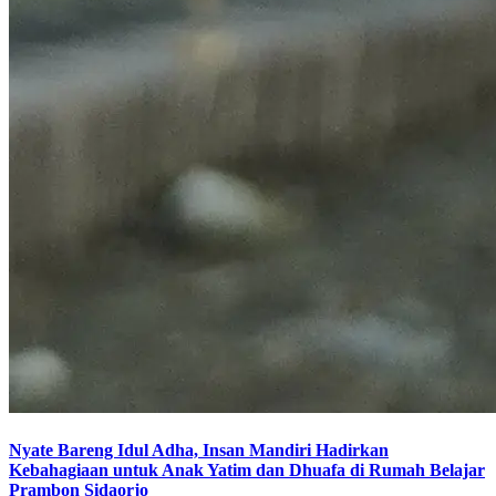
Nyate Bareng Idul Adha, Insan Mandiri Hadirkan
Kebahagiaan untuk Anak Yatim dan Dhuafa di Rumah Belajar
Prambon Sidaorjo