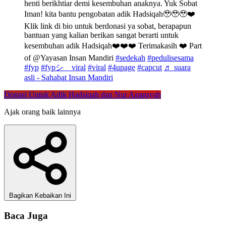
henti berikhtiar demi kesembuhan anaknya. Yuk Sobat
Iman! kita bantu pengobatan adik Hadsiqah🥹🥹🥹❤️
Klik link di bio untuk berdonasi ya sobat, berapapun
bantuan yang kalian berikan sangat berarti untuk
kesembuhan adik Hadsiqah❤️❤️❤️ Terimakasih ❤️ Part
of @Yayasan Insan Mandiri
#sedekah
#pedulisesama
#fyp
#fypシ゚viral
#viral
#4upage
#capcut
♬ suara
asli - Sahabat Insan Mandiri
Donasi Untuk Adik Hadsiqah dan Nur Anansyah
Ajak orang baik lainnya
Bagikan Kebaikan Ini
Baca Juga