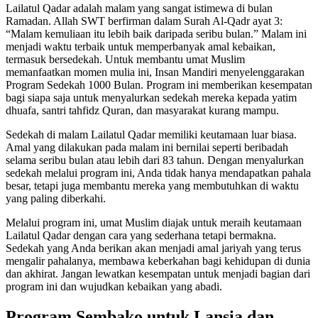
Lailatul Qadar adalah malam yang sangat istimewa di bulan
Ramadan. Allah SWT berfirman dalam Surah Al-Qadr ayat 3:
“Malam kemuliaan itu lebih baik daripada seribu bulan.” Malam ini
menjadi waktu terbaik untuk memperbanyak amal kebaikan,
termasuk bersedekah. Untuk membantu umat Muslim
memanfaatkan momen mulia ini, Insan Mandiri menyelenggarakan
Program Sedekah 1000 Bulan. Program ini memberikan kesempatan
bagi siapa saja untuk menyalurkan sedekah mereka kepada yatim
dhuafa, santri tahfidz Quran, dan masyarakat kurang mampu.
Sedekah di malam Lailatul Qadar memiliki keutamaan luar biasa.
Amal yang dilakukan pada malam ini bernilai seperti beribadah
selama seribu bulan atau lebih dari 83 tahun. Dengan menyalurkan
sedekah melalui program ini, Anda tidak hanya mendapatkan pahala
besar, tetapi juga membantu mereka yang membutuhkan di waktu
yang paling diberkahi.
Melalui program ini, umat Muslim diajak untuk meraih keutamaan
Lailatul Qadar dengan cara yang sederhana tetapi bermakna.
Sedekah yang Anda berikan akan menjadi amal jariyah yang terus
mengalir pahalanya, membawa keberkahan bagi kehidupan di dunia
dan akhirat. Jangan lewatkan kesempatan untuk menjadi bagian dari
program ini dan wujudkan kebaikan yang abadi.
Program Sembako untuk Lansia dan