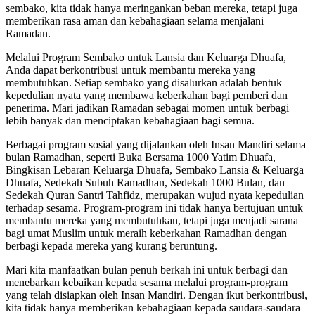
sembako, kita tidak hanya meringankan beban mereka, tetapi juga
memberikan rasa aman dan kebahagiaan selama menjalani
Ramadan.
Melalui Program Sembako untuk Lansia dan Keluarga Dhuafa,
Anda dapat berkontribusi untuk membantu mereka yang
membutuhkan. Setiap sembako yang disalurkan adalah bentuk
kepedulian nyata yang membawa keberkahan bagi pemberi dan
penerima. Mari jadikan Ramadan sebagai momen untuk berbagi
lebih banyak dan menciptakan kebahagiaan bagi semua.
Berbagai program sosial yang dijalankan oleh Insan Mandiri selama
bulan Ramadhan, seperti Buka Bersama 1000 Yatim Dhuafa,
Bingkisan Lebaran Keluarga Dhuafa, Sembako Lansia & Keluarga
Dhuafa, Sedekah Subuh Ramadhan, Sedekah 1000 Bulan, dan
Sedekah Quran Santri Tahfidz, merupakan wujud nyata kepedulian
terhadap sesama. Program-program ini tidak hanya bertujuan untuk
membantu mereka yang membutuhkan, tetapi juga menjadi sarana
bagi umat Muslim untuk meraih keberkahan Ramadhan dengan
berbagi kepada mereka yang kurang beruntung.
Mari kita manfaatkan bulan penuh berkah ini untuk berbagi dan
menebarkan kebaikan kepada sesama melalui program-program
yang telah disiapkan oleh Insan Mandiri. Dengan ikut berkontribusi,
kita tidak hanya memberikan kebahagiaan kepada saudara-saudara