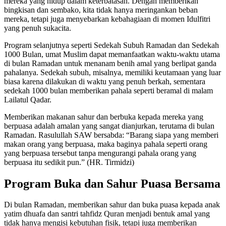
mereka yang hidup dalam keterbatasan. Dengan memberikan
bingkisan dan sembako, kita tidak hanya meringankan beban
mereka, tetapi juga menyebarkan kebahagiaan di momen Idulfitri
yang penuh sukacita.
Program selanjutnya seperti Sedekah Subuh Ramadan dan Sedekah
1000 Bulan, umat Muslim dapat memanfaatkan waktu-waktu utama
di bulan Ramadan untuk menanam benih amal yang berlipat ganda
pahalanya. Sedekah subuh, misalnya, memiliki keutamaan yang luar
biasa karena dilakukan di waktu yang penuh berkah, sementara
sedekah 1000 bulan memberikan pahala seperti beramal di malam
Lailatul Qadar.
Memberikan makanan sahur dan berbuka kepada mereka yang
berpuasa adalah amalan yang sangat dianjurkan, terutama di bulan
Ramadan. Rasulullah SAW bersabda: “Barang siapa yang memberi
makan orang yang berpuasa, maka baginya pahala seperti orang
yang berpuasa tersebut tanpa mengurangi pahala orang yang
berpuasa itu sedikit pun.” (HR. Tirmidzi)
Program Buka dan Sahur Puasa Bersama
Di bulan Ramadan, memberikan sahur dan buka puasa kepada anak
yatim dhuafa dan santri tahfidz Quran menjadi bentuk amal yang
tidak hanya mengisi kebutuhan fisik, tetapi juga memberikan