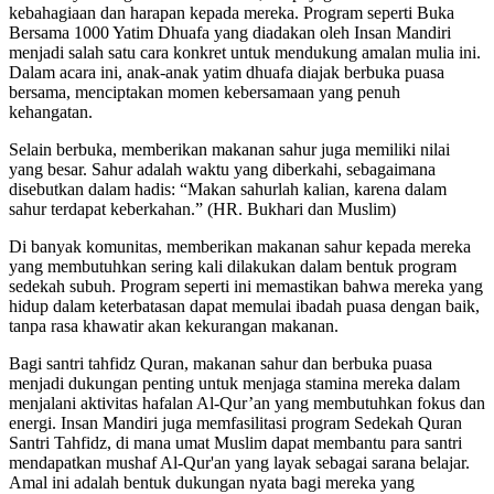
kebahagiaan dan harapan kepada mereka. Program seperti Buka
Bersama 1000 Yatim Dhuafa yang diadakan oleh Insan Mandiri
menjadi salah satu cara konkret untuk mendukung amalan mulia ini.
Dalam acara ini, anak-anak yatim dhuafa diajak berbuka puasa
bersama, menciptakan momen kebersamaan yang penuh
kehangatan.
Selain berbuka, memberikan makanan sahur juga memiliki nilai
yang besar. Sahur adalah waktu yang diberkahi, sebagaimana
disebutkan dalam hadis: “Makan sahurlah kalian, karena dalam
sahur terdapat keberkahan.” (HR. Bukhari dan Muslim)
Di banyak komunitas, memberikan makanan sahur kepada mereka
yang membutuhkan sering kali dilakukan dalam bentuk program
sedekah subuh. Program seperti ini memastikan bahwa mereka yang
hidup dalam keterbatasan dapat memulai ibadah puasa dengan baik,
tanpa rasa khawatir akan kekurangan makanan.
Bagi santri tahfidz Quran, makanan sahur dan berbuka puasa
menjadi dukungan penting untuk menjaga stamina mereka dalam
menjalani aktivitas hafalan Al-Qur’an yang membutuhkan fokus dan
energi. Insan Mandiri juga memfasilitasi program Sedekah Quran
Santri Tahfidz, di mana umat Muslim dapat membantu para santri
mendapatkan mushaf Al-Qur'an yang layak sebagai sarana belajar.
Amal ini adalah bentuk dukungan nyata bagi mereka yang