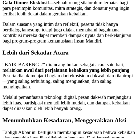
Gala Dinner Eksklusif
—sebuah ruang silaturahim terbatas bagi
para pemimpin komunitas, mitra strategis, dan donatur yang ingin
terlibat lebih dekat dalam gerakan kebaikan.
Dalam suasana yang intim dan reflektif, peserta tidak hanya
berdialog langsung, tetapi juga diajak memahami bagaimana
kontribusi mereka dapat memberi dampak nyata dan berkelanjutan
bagi program-program kemanusiaan Insan Mandiri.
Lebih dari Sekadar Acara
“BAIK BARENG 2” dirancang bukan sebagai acara satu hari,
melainkan
awal dari perjalanan kebaikan yang lebih panjang
.
Peserta diajak menjadi bagian dari ekosistem dakwah dan filantropi
—yang saling terhubung, saling menguatkan, dan saling
mengingatkan.
Melalui pemanfaatan teknologi digital, pesan dakwah menjangkau
lebih luas, partisipasi menjadi lebih mudah, dan dampak kebaikan
dapat dirasakan oleh lebih banyak orang.
Menumbuhkan Kesadaran, Menggerakkan Aksi
Tabligh Akbar ini bertujuan membangun kesadaran bahwa kebaikan
akan semakin kuat jika dilakukan bersama. Dari jamaah umum